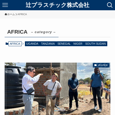
辻プラスチック株式会社
ホーム
AFRICA
AFRICA
– category –
AFRICA
UGANDA
TANZANIA
SENEGAL
NIGER
SOUTH SUDAN
UGANDA