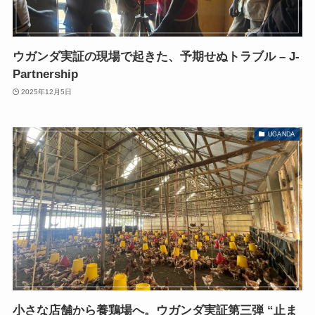
ウガンダ実証の現場で起きた、予期せぬトラブル – J-
Partnership
2025年12月5日
UGANDA
小さな店舗から養鶏場へ。ウガンダ実証第三弾 “止ま